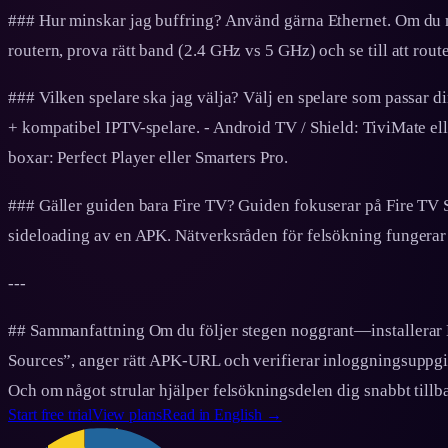
### Hur minskar jag buffring? Använd gärna Ethernet. Om du 
routern, prova rätt band (2.4 GHz vs 5 GHz) och se till att route
### Vilken spelare ska jag välja? Välj en spelare som passar d
+ kompatibel IPTV-spelare. - Android TV / Shield: TiviMate ell
boxar: Perfect Player eller Smarters Pro.
### Gäller guiden bara Fire TV? Guiden fokuserar på Fire TV S
sideloading av en APK. Nätverksråden för felsökning fungerar
---
## Sammanfattning Om du följer stegen noggrant—installera
Sources”, anger rätt APK‑URL och verifierar inloggningsuppgi
Och om något strular hjälper felsökningsdelen dig snabbt tillba
Start free trial
View plans
Read in English →