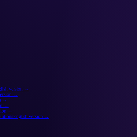
lish version →
version →
on →
ion →
sion →
lutions
English version →