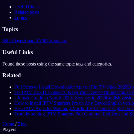
Useful Links
Related posts
Topics
Topics
IBO Player
Smart TV
IPTV-spelare
Useful Links
Found these posts using the same topic tags and categories.
Related
Full Steps to Install Downloader App on Fire TV Stick 2026
Eng
Fix IPTV Box Disconnects: Keep Your Device Online
English 
Ultimate Guide to Nordic IPTV Services in 2026
English versi
How to Install IPTV Smarters Pro on Any Device
English vers
Best IPTV Apps for Watching Nordic TV Channels
English ver
Troubleshooting IPTV Smarters Pro: Common Problems and So
Home
/
Blog
Players