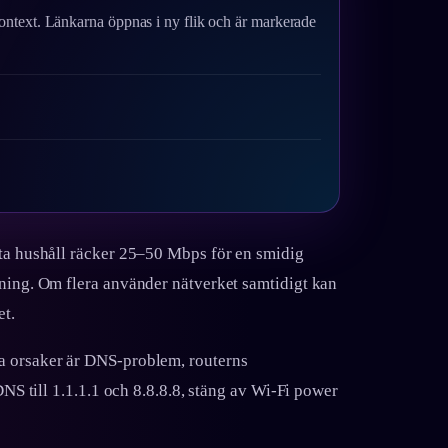
ontext. Länkarna öppnas i ny flik och är markerade
sta hushåll räcker 25–50 Mbps för en smidig
tning. Om flera använder nätverket samtidigt kan
et.
a orsaker är DNS-problem, routerns
DNS till 1.1.1.1 och 8.8.8.8, stäng av Wi‑Fi power