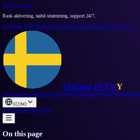
Skip to content
Rask aktivering, stabil strømming, support 24/7.
Forhandler
IPTV-guider
Blogg
Vanlige spørsmål
Støtte
DMCA-varsel
ViKing
IPTV
Y
Abonnement
Gratis prøve
Forhandler
Guider
Blogg
Vanlige spørsmål
Støt
🇳🇴
NO
Abonnement
Gratis prøve
On this page