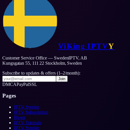
ViKing
IPTV
Y
Customer Service Office — SwedenIPTV, AB
Kungsgatan 55, 111 22 Stockholm,
Sweden
Subscribe to updates & offers (1–2/month):
Join
DMCA
PayPal
SSL
Pages
IPTV Sverige
IPTV Subscription
Blogg
IPTV Tutorials
IPTV Sverige